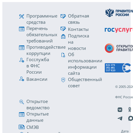
Программные
Обратная
средства
связь
Перечень
Контакты
обязательных
Подписка
требований
на
Противодействие
новости
коррупции
Об
Госслужба
использовании
в ФНС
информации
России
сайта
Вакансии
Общественный
совет
© 2005-202
ФНС Росси
Открытое
ведомство
Открытые
данные
СМЭВ
Дата