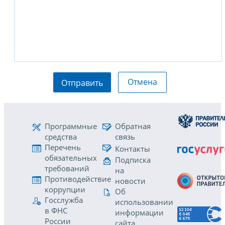
Отмена
Отправить
Программные
Обратная
средства
связь
Перечень
Контакты
обязательных
Подписка
требований
на
Противодействие
новости
коррупции
Об
Госслужба
использовании
в ФНС
информации
России
сайта