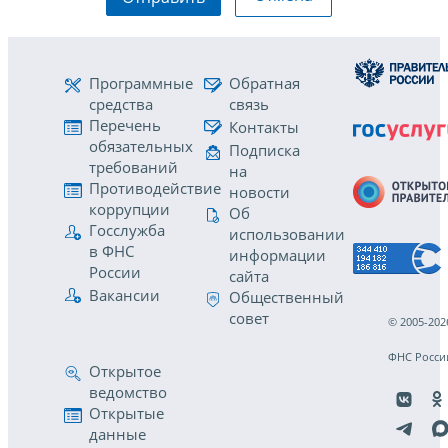
Программные
Обратная
средства
связь
Перечень
Контакты
обязательных
Подписка
требований
на
Противодействие
новости
коррупции
Об
Госслужба
использовании
в ФНС
информации
России
сайта
Вакансии
Общественный
совет
© 2005-202
ФНС Росси
Открытое
ведомство
Открытые
данные