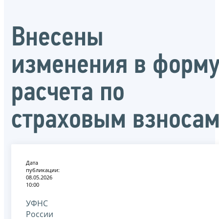
Внесены
изменения в форм
расчета по
страховым взноса
Дата
публикации:
08.05.2026
10:00
УФНС
России