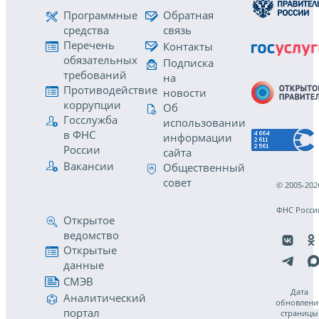
Программные
Обратная
средства
связь
Перечень
Контакты
обязательных
Подписка
требований
на
Противодействие
новости
коррупции
Об
Госслужба
использовании
в ФНС
информации
России
сайта
Вакансии
Общественный
совет
© 2005-202
ФНС Росси
Открытое
ведомство
Открытые
данные
СМЭВ
Дата
Аналитический
обновлени
портал
страницы