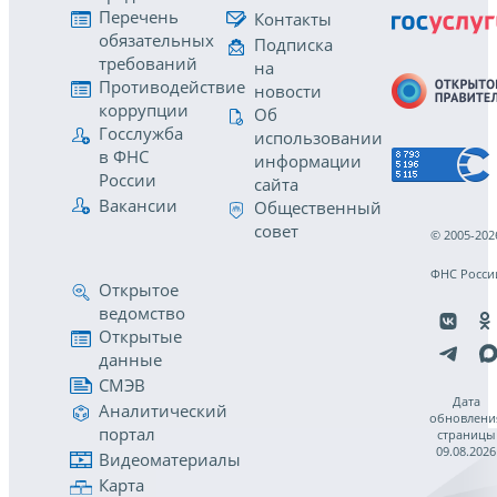
Перечень
Контакты
обязательных
Подписка
требований
на
Противодействие
новости
коррупции
Об
Госслужба
использовании
в ФНС
информации
России
сайта
Вакансии
Общественный
совет
© 2005-202
ФНС Росси
Открытое
ведомство
Открытые
данные
СМЭВ
Дата
Аналитический
обновлени
портал
страницы
09.08.2026
Видеоматериалы
Карта