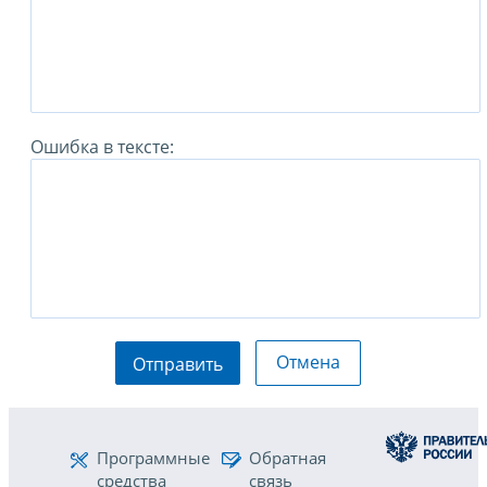
Ошибка в тексте:
Отмена
Отправить
Программные
Обратная
средства
связь