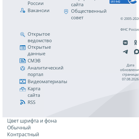
России
сайта
Вакансии
Общественный
совет
© 2005-202
ФНС Росси
Открытое
ведомство
Открытые
данные
СМЭВ
Дата
Аналитический
обновлени
портал
страницы
07.08.2026
Видеоматериалы
Карта
сайта
RSS
Цвет шрифта и фона
Обычный
Контрастный