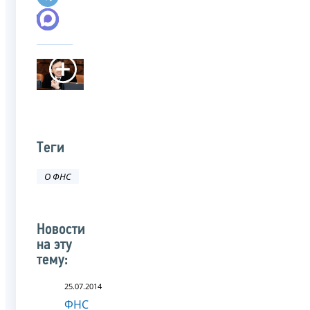
Теги
О ФНС
Новости
на эту
тему:
25.07.2014
ФНС