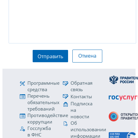
Отмена
Отправить
Программные
Обратная
средства
связь
Перечень
Контакты
обязательных
Подписка
требований
на
Противодействие
новости
коррупции
Об
Госслужба
использовании
в ФНС
информации