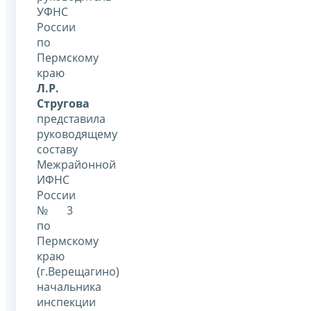
УФНС
России
по
Пермскому
краю
Л.Р.
Стругова
представила
руководящему
составу
Межрайонной
ИФНС
России
№ 3
по
Пермскому
краю
(г.Верещагино)
начальника
инспекции