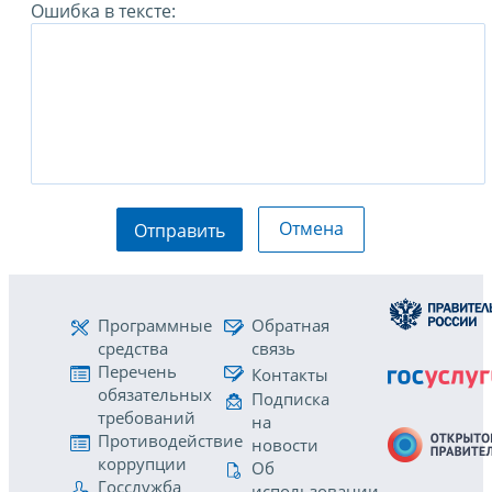
Ошибка в тексте:
Отмена
Отправить
Программные
Обратная
средства
связь
Перечень
Контакты
обязательных
Подписка
требований
на
Противодействие
новости
коррупции
Об
Госслужба
использовании