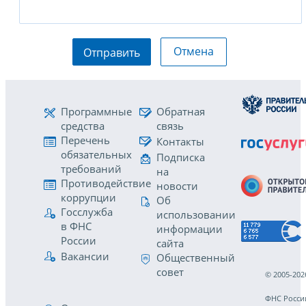
Отмена
Отправить
Программные
Обратная
средства
связь
Перечень
Контакты
обязательных
Подписка
требований
на
Противодействие
новости
коррупции
Об
Госслужба
использовании
в ФНС
информации
России
сайта
Вакансии
Общественный
совет
© 2005-202
ФНС Росси