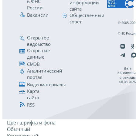
в ФНС
информации
России
сайта
Вакансии
Общественный
совет
© 2005-202
ФНС Росси
Открытое
ведомство
Открытые
данные
СМЭВ
Дата
Аналитический
обновлени
портал
страницы
08.08.2026
Видеоматериалы
Карта
сайта
RSS
Цвет шрифта и фона
Обычный