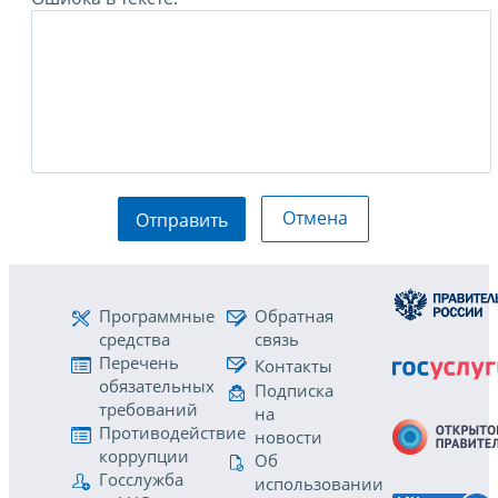
Отмена
Отправить
Программные
Обратная
средства
связь
Перечень
Контакты
обязательных
Подписка
требований
на
Противодействие
новости
коррупции
Об
Госслужба
использовании