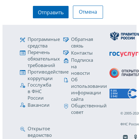
Отмена
Отправить
Программные
Обратная
средства
связь
Перечень
Контакты
обязательных
Подписка
требований
на
Противодействие
новости
коррупции
Об
Госслужба
использовании
в ФНС
информации
России
сайта
Вакансии
Общественный
совет
© 2005-202
ФНС Росси
Открытое
ведомство