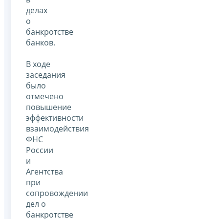
делах
о
банкротстве
банков.
В ходе
заседания
было
отмечено
повышение
эффективности
взаимодействия
ФНС
России
и
Агентства
при
сопровождении
дел о
банкротстве