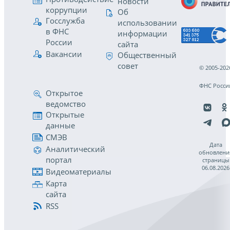
новости
коррупции
Об
Госслужба
использовании
в ФНС
информации
России
сайта
Вакансии
Общественный
совет
© 2005-202
ФНС Росси
Открытое
ведомство
Открытые
данные
СМЭВ
Дата
Аналитический
обновлени
портал
страницы
06.08.2026
Видеоматериалы
Карта
сайта
RSS