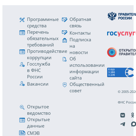
Программные
Обратная
средства
связь
Перечень
Контакты
обязательных
Подписка
требований
на
Противодействие
новости
коррупции
Об
Госслужба
использовании
в ФНС
информации
России
сайта
Вакансии
Общественный
совет
© 2005-202
ФНС Росси
Открытое
ведомство
Открытые
данные
СМЭВ