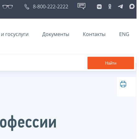
8-800-222-2222
и госуслуги
Документы
Контакты
ENG
Найти
рофессии