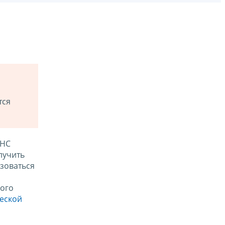
тся
ФНС
лучить
зоваться
ого
ческой