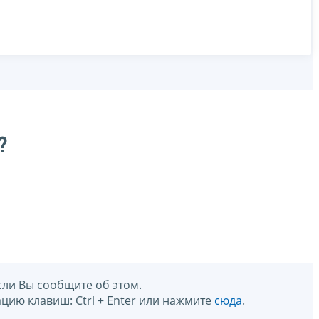
?
сли Вы сообщите об этом.
цию клавиш: Ctrl + Enter или нажмите
сюда
.