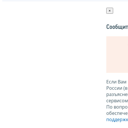
×
Сообщит
Если Вам
России (
разъясне
сервисо
По вопро
обеспече
поддержк