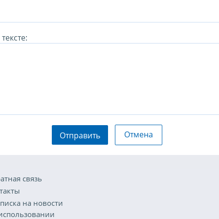
тексте:
Отмена
Отправить
атная связь
такты
писка на новости
использовании