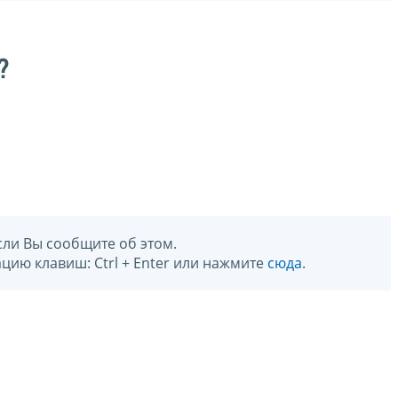
?
сли Вы сообщите об этом.
цию клавиш: Ctrl + Enter или нажмите
сюда
.