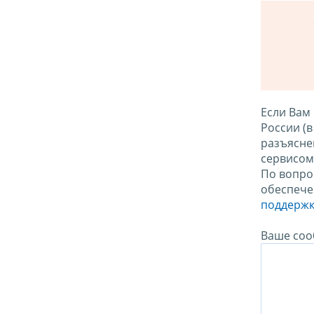
Если Вам
России (
разъясне
сервисо
По вопро
обеспече
поддержк
Ваше соо