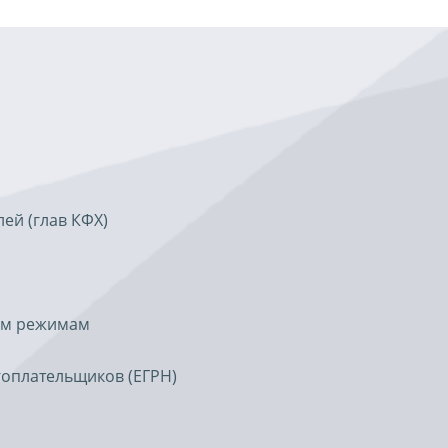
ей (глав КФХ)
вым режимам
гоплательщиков (ЕГРН)