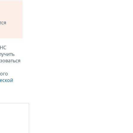
тся
ФНС
лучить
зоваться
ого
ческой