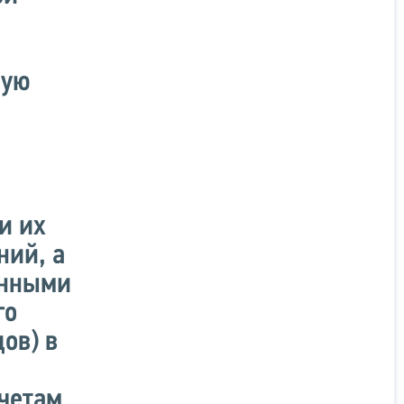
ную
и их
ний, а
енными
го
ов) в
счетам