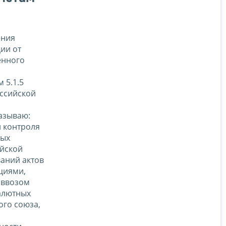
ения
ии от
енного
м 5.1.5
оссийской
казываю:
 контроля
вых
ийской
ваний актов
циями,
 ввозом
алютных
ого союза,