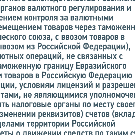
органов валютного регулирования и
чением контроля за валютными
ремещением товаров через таможен
еского союза, с ввозом товаров в
возом из Российской Федерации),
ютных операций, не связанных с
аможенную границу Евразийского
м товаров в Российскую Федерацию 
ции, условиям лицензий и разреше
нтами, не являющимися уполномоч
ть налоговые органы по месту свое
зменении реквизитов) счетов (вклад
делами территории Российской
еты о движении средств по таким 