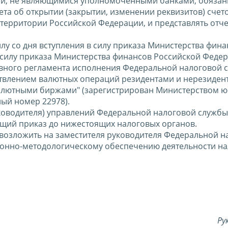
ми, не являющимися уполномоченными банками, обязан
ета об открытии (закрытии, изменении реквизитов) счет
 территории Российской Федерации, и представлять отче
силу со дня вступления в силу приказа Министерства фин
силу приказа Министерства финансов Российской Федер
ивного регламента исполнения Федеральной налоговой 
твлением валютных операций резидентами и нерезидент
лютными биржами" (зарегистрирован Министерством ю
ый номер 22978).
ководителя) управлений Федеральной налоговой службы
ящий приказ до нижестоящих налоговых органов.
 возложить на заместителя руководителя Федеральной н
ионно-методологическому обеспечению деятельности н
Ру