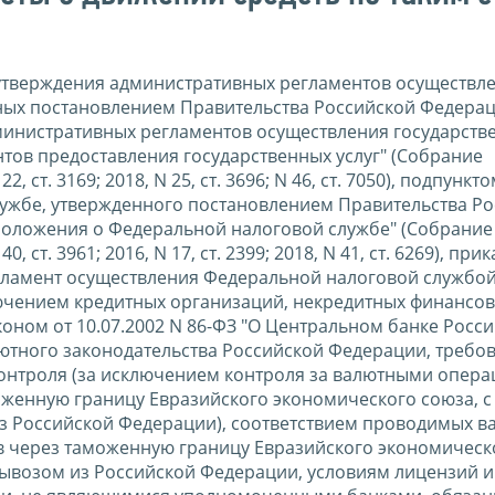
и утверждения административных регламентов осуществл
нных постановлением Правительства Российской Федерац
дминистративных регламентов осуществления государств
тов предоставления государственных услуг" (Собрание
ст. 3169; 2018, N 25, ст. 3696; N 46, ст. 7050), подпункто
лужбе, утвержденного постановлением Правительства Р
 Положения о Федеральной налоговой службе" (Собрание
ст. 3961; 2016, N 17, ст. 2399; 2018, N 41, ст. 6269), при
гламент осуществления Федеральной налоговой службой
лючением кредитных организаций, некредитных финансо
ном от 10.07.2002 N 86-ФЗ "О Центральном банке Росс
лютного законодательства Российской Федерации, требо
онтроля (за исключением контроля за валютными опера
женную границу Евразийского экономического союза, с
з Российской Федерации), соответствием проводимых в
в через таможенную границу Евразийского экономическ
вывозом из Российской Федерации, условиям лицензий и