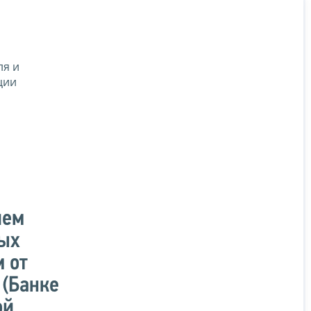
ля и
ции
ием
ных
 от
 (Банке
ой