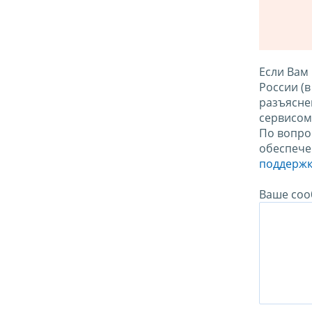
Если Вам
России (
разъясне
сервисо
По вопро
обеспече
поддержк
Ваше соо