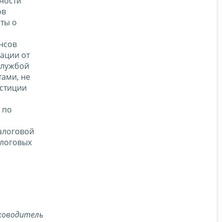
ности
ов
ты о
ансов
ации от
службой
ами, не
стиции
 по
алоговой
алоговых
ководитель