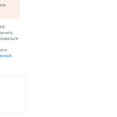
тся
ФНС
лучить
зоваться
ого
ческой