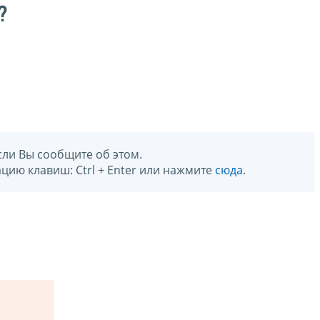
?
сли Вы сообщите об этом.
цию клавиш: Ctrl + Enter или нажмите
сюда
.