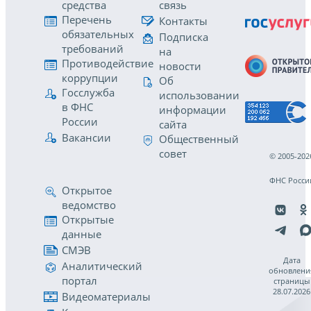
средства
связь
Перечень
Контакты
обязательных
Подписка
требований
на
Противодействие
новости
коррупции
Об
Госслужба
использовании
в ФНС
информации
России
сайта
Вакансии
Общественный
совет
© 2005-202
ФНС Росси
Открытое
ведомство
Открытые
данные
СМЭВ
Дата
Аналитический
обновлени
портал
страницы
28.07.2026
Видеоматериалы