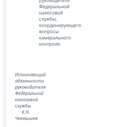
руководителя
Федеральной
налоговой
службы,
координирующего
вопросы
камерального
контроля.
Исполняющий
обязанности
руководителя
Федеральной
налоговой
службы
К.Н.
Чекмышев