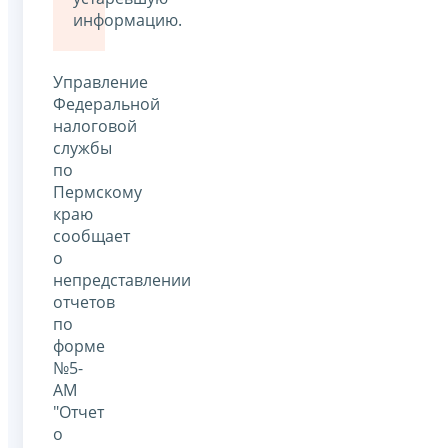
информацию.
Управление
Федеральной
налоговой
службы
по
Пермскому
краю
сообщает
о
непредставлении
отчетов
по
форме
№5-
АМ
"Отчет
о