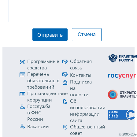
Отмена
Отправить
Программные
Обратная
средства
связь
Перечень
Контакты
обязательных
Подписка
требований
на
Противодействие
новости
коррупции
Об
Госслужба
использовании
в ФНС
информации
России
сайта
Вакансии
Общественный
совет
© 2005-202