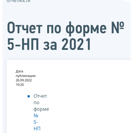
отчётности
Отчет по форме №
5-НП за 2021
Дата
публикации:
26.09.2022
10:20
Отчет
по
форме
№
5-
НП