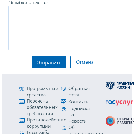
Ошибка в тексте:
Отмена
Отправить
Программные
Обратная
средства
связь
Перечень
Контакты
обязательных
Подписка
требований
на
Противодействие
новости
коррупции
Об
Госслужба
использовании