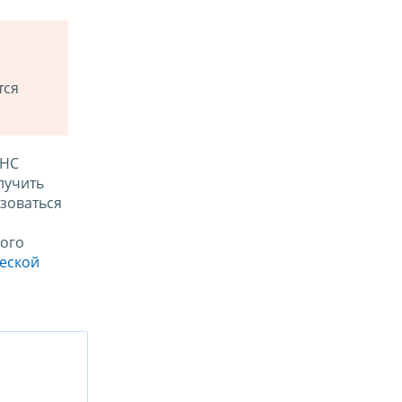
тся
ФНС
лучить
зоваться
ого
ческой