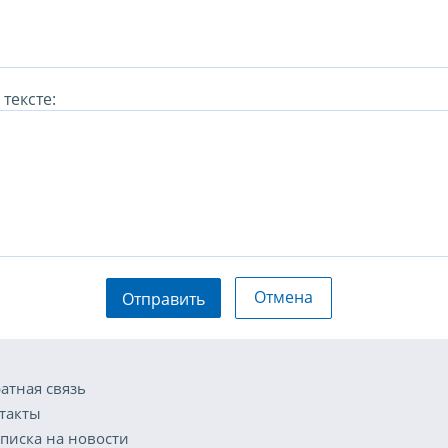
тексте:
Отмена
Отправить
атная связь
такты
писка на новости