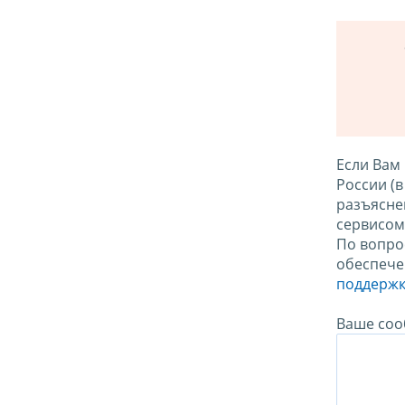
Если Вам
России (
разъясне
сервисо
По вопро
обеспече
поддержк
Ваше соо