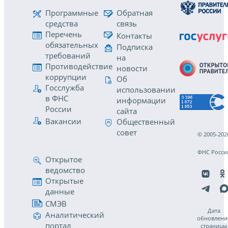
Программные
Обратная
средства
связь
Перечень
Контакты
обязательных
Подписка
требований
на
Противодействие
новости
коррупции
Об
Госслужба
использовании
в ФНС
информации
России
сайта
Вакансии
Общественный
совет
© 2005-202
ФНС Росси
Открытое
ведомство
Открытые
данные
СМЭВ
Дата
Аналитический
обновлени
портал
страницы