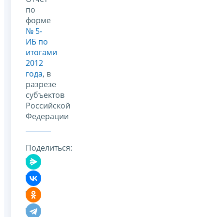
по
форме
№ 5-
ИБ по
итогами
2012
года
, в
разрезе
субъектов
Российской
Федерации
Поделиться: