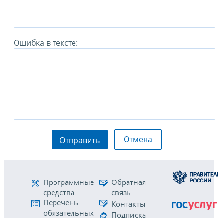
Ошибка в тексте:
Отмена
Отправить
Программные
Обратная
средства
связь
Перечень
Контакты
обязательных
Подписка