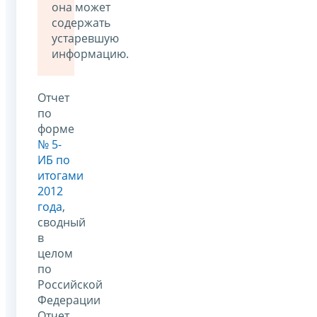
она может
содержать
устаревшую
информацию.
Отчет
по
форме
№ 5-
ИБ по
итогами
2012
года
,
сводный
в
целом
по
Российской
Федерации
Отчет