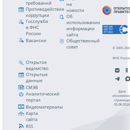
требований
на
Противодействие
новости
коррупции
Об
Госслужба
использовании
в ФНС
информации
России
сайта
Вакансии
Общественный
совет
© 2005-202
ФНС Росси
Открытое
ведомство
Открытые
данные
СМЭВ
Дата
Аналитический
обновлени
портал
страницы
05.08.2026
Видеоматериалы
Карта
сайта
RSS