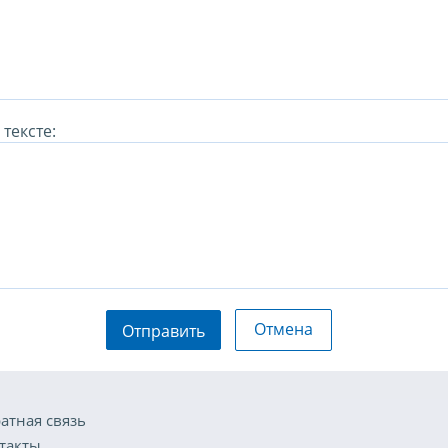
тексте:
Отмена
Отправить
атная связь
такты