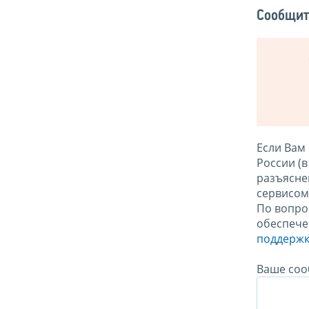
Сообщит
Если Вам
России (
разъясне
сервисо
По вопро
обеспече
поддержк
Ваше соо