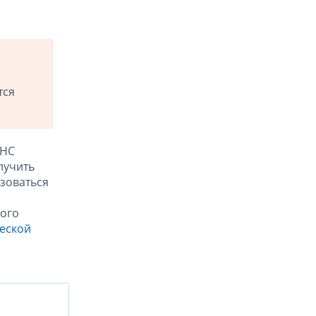
тся
ФНС
лучить
зоваться
ого
ческой