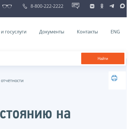
8-800-222-2222
и госуслуги
Документы
Контакты
ENG
Найти
 отчётности
остоянию на