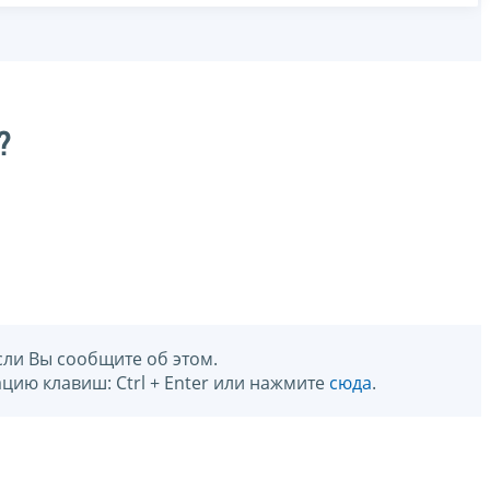
?
сли Вы сообщите об этом.
цию клавиш: Ctrl + Enter или нажмите
сюда
.