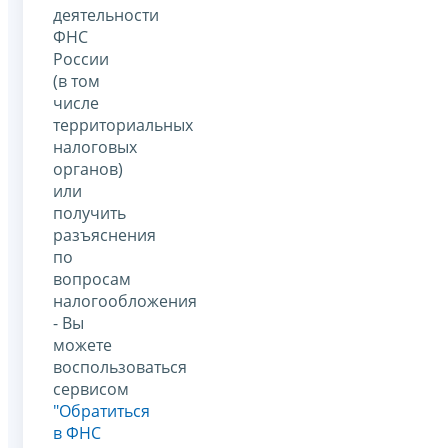
деятельности
ФНС
России
(в том
числе
территориальных
налоговых
органов)
или
получить
разъяснения
по
вопросам
налогообложения
- Вы
можете
воспользоваться
сервисом
"Обратиться
в ФНС