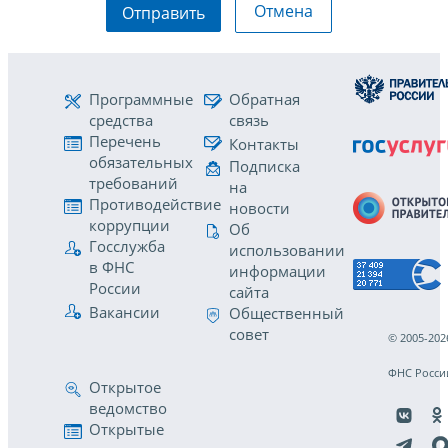
Отмена
Отправить
Программные
Обратная
средства
связь
Перечень
Контакты
обязательных
Подписка
требований
на
Противодействие
новости
коррупции
Об
Госслужба
использовании
в ФНС
информации
России
сайта
Вакансии
Общественный
совет
© 2005-202
ФНС Росси
Открытое
ведомство
Открытые