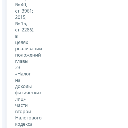
№ 40,
ст. 3961;
2015,
№ 15,
ст. 2286),
в
целях
реализации
положений
главы
23
«Налог
на
доходы
физических
лиц»
части
второй
Налогового
кодекса