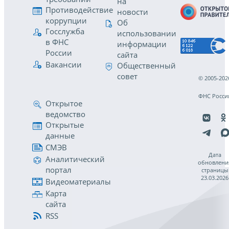
на
Противодействие
новости
коррупции
Об
Госслужба
использовании
в ФНС
информации
России
сайта
Вакансии
Общественный
совет
© 2005-202
ФНС Росси
Открытое
ведомство
Открытые
данные
СМЭВ
Дата
Аналитический
обновлени
портал
страницы
23.03.2026
Видеоматериалы
Карта
сайта
RSS