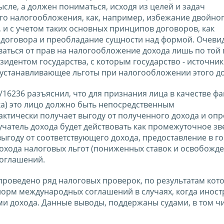
сле, а должен пониматься, исходя из целей и задач
о налогообложения, как, например, избежание двойно
 и с учетом таких основных принципов договоров, как
оговора и преобладание сущности над формой. Очевид
ваться от прав на налогообложение дохода лишь по той
зидентом государства, с которым государство - источник
устанавливающее льготы при налогообложении этого до
/16236 разъяснил, что для признания лица в качестве ф
а) это лицо должно быть непосредственным
актически получает выгоду от полученного дохода и опр
чатель дохода будет действовать как промежуточное зв
ыгоду от соответствующего дохода, предоставление в го
охода налоговых льгот (пониженных ставок и освобожде
соглашений.
роведено ряд налоговых проверок, по результатам кот
орм международных соглашений в случаях, когда инос
и дохода. Данные выводы, поддержаны судами, в том ч