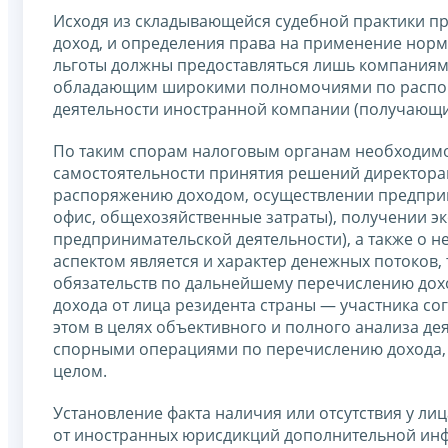
Исходя из складывающейся судебной практики п
доход, и определения права на применение нор
льготы должны предоставляться лишь компаниям,
обладающим широкими полномочиями по распор
деятельности иностранной компании (получающи
По таким спорам налоговым органам необходимо
самостоятельности принятия решений директор
распоряжению доходом, осуществлении предприни
офис, общехозяйственные затраты), получении э
предпринимательской деятельности), а также о 
аспектом является и характер денежных потоков, 
обязательств по дальнейшему перечислению дохо
дохода от лица резидента страны — участника со
этом в целях объективного и полного анализа д
спорными операциями по перечислению дохода, 
целом.
Установление факта наличия или отсутствия у ли
от иностранных юрисдикций дополнительной ин