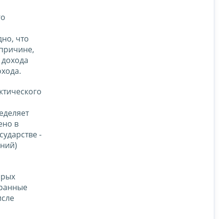
го
но, что
 причине,
 дохода
хода.
актического
еделяет
ено в
сударстве -
ний)
орых
транные
исле