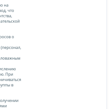
о на
од, что
тства,
ательской
росов о
(персонал,
маловажным
числению
ию. При
аничиваться
руппы в
получении
иями