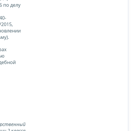
6 по делу
40-
/2015,
ановлении
му).
рах
ью
удебной
арственный
ии 2 класса