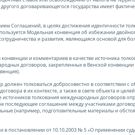
нт другого договаривающегося государства имеет фактич
ием Соглашений, в целях достижения идентичности тол
пользуется Модельная конвенция об избежании двойно
отрудничества и развития, являющаяся основой для бо
онвенции и комментариев в качестве источника толко
родных договоров, закрепленных в Венской конвенции 
венция).
вор должен толковаться добросовестно в соответствии с
оговора в их контексте, а также в свете объекта и целей
стве источников толкования международных договоров о
бое последующее соглашение между участниками догово
льные (например, подготовительные материалы и обстоя
 в постановлении от 10.10.2003 № 5 «О применении су