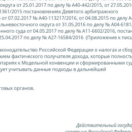
руга от 25.01.2017 по делу № А40-442/2015, от 27.05.201
241361/2015 постановлениях Девятого арбитражного
от 07.02.2017 № А40-113217/2016, от 04.08.2015 по делу А
ьневосточного округа от 31.05.2016 по делу № А04-6181
ого суда от 04.05.2017 по делу № А11-6602/2016, пост
5.04.2017 по делу № А27-16584/2016 (Приложение к пись
аконодательство Российской Федерации о налогах и сбо
нием фактического получателя дохода, которые полност
нтариях к Модельной конвенции и сформированными с
дует учитывать данные подходы в дальнейшей
говых органов.
Действительный госуд
советник Российской Федерац