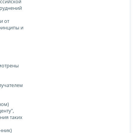
ссийской
труднений
и от
ринципы и
смотрены
олучателем
ном)
енту",
ния таких
нник)