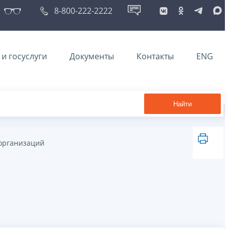
8-800-222-2222
и госуслуги
Документы
Контакты
ENG
Найти
организаций