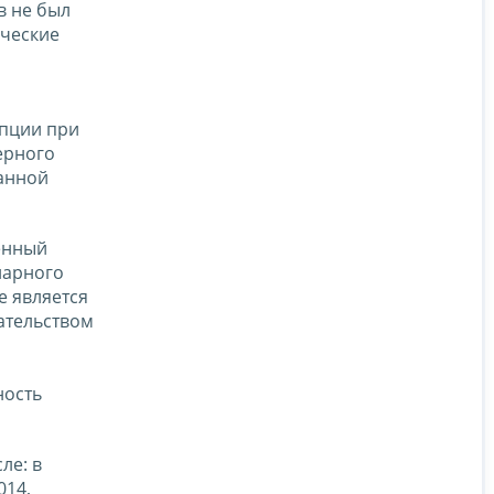
в не был
рческие
епции при
ерного
анной
енный
иарного
е является
ательством
ность
ле: в
014,