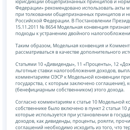
юрисдикции общепризнанных принципов и норм 
Федерации» рекомендовано использовать акты м
при толковании общепризнанных принципов и н
Российской Федерации. В Постановлении Презид
15.11.2011 № 8654 Модельная конвенция призна
подходы к устранению двойного налогообложени
Таким образом, Модельная конвенция и Коммента
рассматриваться в качестве дополнительного ис
Статьями 10 «Дивиденды», 11 «Проценты», 12 «Д
льготные ставки налогообложения доходов, вып
комментариям ОЭСР к Модельной конвенции прим
государства, с которым заключено соглашение), 
(бенефициарным собственником) этого дохода.
Согласно комментариям к статье 10 Модельной 
собственнике было включено в пункт 2 статьи 10 
которые используется при установлении в госуда
доходов, как дивиденды, проценты, роялти, пр
соглашений необходимо исходить из того, что т