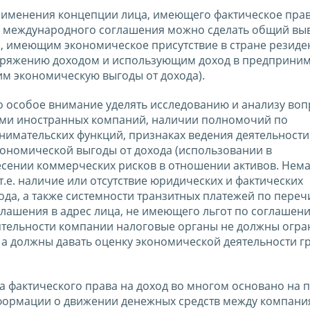
рименения концепции лица, имеющего фактическое прав
м международного соглашения можно сделать общий выв
 имеющим экономическое присутствие в стране резиден
яжению доходом и использующим доход в предприним
м экономическую выгоды от дохода).
 особое внимание уделять исследованию и анализу воп
ами иностранных компаний, наличии полномочий по
мательских функций, признаках ведения деятельности 
кономической выгоды от дохода (использовании в
несении коммерческих рисков в отношении активов. Не
т.е. наличие или отсутствие юридических и фактических
да, а также системности транзитных платежей по пере
глашения в адрес лица, не имеющего льгот по соглашен
еятельности компании налоговые органы не должны огр
а должны давать оценку экономической деятельности г
ца фактического права на доход во многом основано на 
формации о движении денежных средств между компан