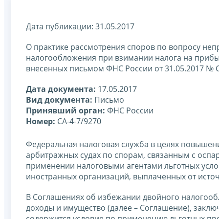
Дата публикации: 31.05.2017
О практике рассмотрения споров по вопросу не
налогообложения при взимании налога на прибыл
внесенных письмом ФНС России от 31.05.2017 № С
Дата документа:
17.05.2017
Вид документа:
Письмо
Принявший орган:
ФНС России
Номер:
СА-4-7/9270
Федеральная налоговая служба в целях повышен
арбитражных судах по спорам, связанным с осп
применении налоговыми агентами льготных усло
иностранных организаций, выплаченных от исто
В Соглашениях об избежании двойного налогооб
доходы и имущество (далее – Соглашение), закл
содержится условие по применению льготных про