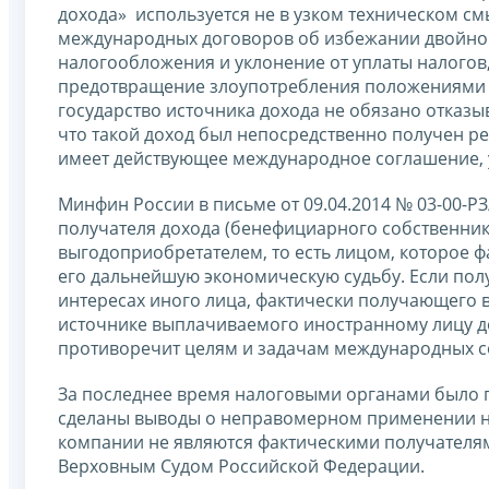
дохода» используется не в узком техническом смы
международных договоров об избежании двойног
налогообложения и уклонение от уплаты налогов,
предотвращение злоупотребления положениями д
государство источника дохода не обязано отказы
что такой доход был непосредственно получен ре
имеет действующее международное соглашение, 
Минфин России в письме от 09.04.2014 № 03-00-РЗ
получателя дохода (бенефициарного собственник
выгодоприобретателем, то есть лицом, которое ф
его дальнейшую экономическую судьбу. Если полу
интересах иного лица, фактически получающего в
источнике выплачиваемого иностранному лицу д
противоречит целям и задачам международных 
За последнее время налоговыми органами было п
сделаны выводы о неправомерном применении н
компании не являются фактическими получателям
Верховным Судом Российской Федерации.