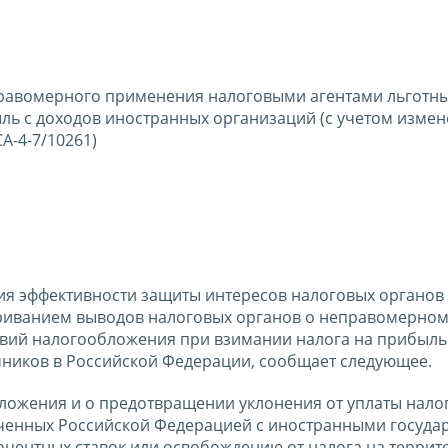
правомерного применения налоговыми агентами льготны
ь с доходов иностранных организаций (с учетом измен
А-4-7/10261)
ия эффективности защиты интересов налоговых органов
ариванием выводов налоговых органов о неправомерно
вий налогообложения при взимании налога на прибыль
чников в Российской Федерации, сообщает следующее.
ложения и о предотвращении уклонения от уплаты нало
юченных Российской Федерацией с иностранными госуда
центных ставок или освобождению от налога на террит