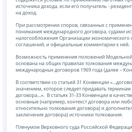
источника дохода, если его получатель - резиде
на доход.
При рассмотрении споров, связанных с применен
понимания международного договора, судами ис
налогообложения Организации экономического с
соглашений, и официальные комментарии к ней.
Возможность применения положений Модельной к
основана на общих правилах толкования междуна
международных договоров 1969 года (далее – Кон
В соответствии со статьей 31 Конвенции «...дого
значением, которое следует придавать терминам д
договора...». В статьях 31-33 Конвенции в каче
основные (например, контекст договора или лю
относительно толкования договора) и дополните
заключения договора) источники толкования.
Пленумом Верховного суда Российской Федерации