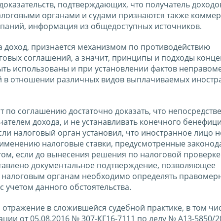
 доказательств, подтверждающих, что получатель доходо
логовыми органами и судами признаются также комме
мпаний, информация из общедоступных источников.
а доход, признается механизмом по противодействию
вых соглашений, а значит, принципы и подходы конц
быть использованы и при установлении фактов неправом
 в отношении различных видов выплачиваемых иностр
от по соглашению достаточно доказать, что непосредств
чателем дохода, и не устанавливать конечного бенефиц
если налоговый орган установил, что иностранное лицо н
рименению налоговые ставки, предусмотренные законод
этом, если до вынесения решения по налоговой проверке
тавлено документальное подтверждение, позволяющее
, налоговым органам необходимо определять правомер
 учетом данного обстоятельства.
тражение в сложившейся судебной практике, в том чис
ии от 05.08.2016 № 307-КГ16-7111 по делу № А13-5850/2