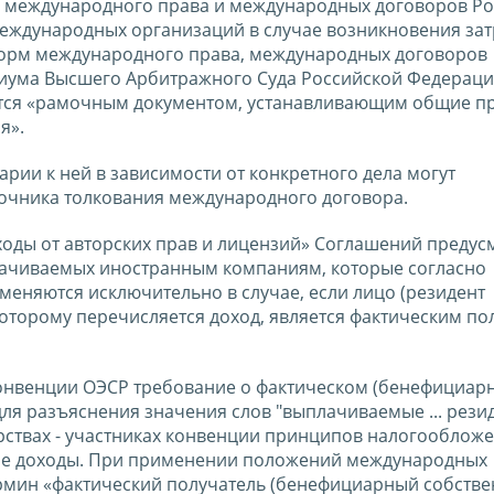
международного права и международных договоров Ро
еждународных организаций в случае возникновения за
орм международного права, международных договоров
иума Высшего Арбитражного Суда Российской Федераци
ется «рамочным документом, устанавливающим общие п
я».
рии к ней в зависимости от конкретного дела могут
точника толкования международного договора.
оходы от авторских прав и лицензий» Соглашений преду
лачиваемых иностранным компаниям, которые согласно
еняются исключительно в случае, если лицо (резидент
которому перечисляется доход, является фактическим п
конвенции ОЭСР требование о фактическом (бенефициар
для разъяснения значения слов "выплачиваемые ... резид
рствах - участниках конвенции принципов налогообложе
очие доходы. При применении положений международных
ермин «фактический получатель (бенефициарный собстве