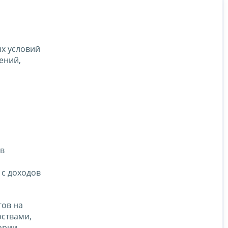
х условий
ений,
 в
м
 с доходов
гов на
рствами,
ории