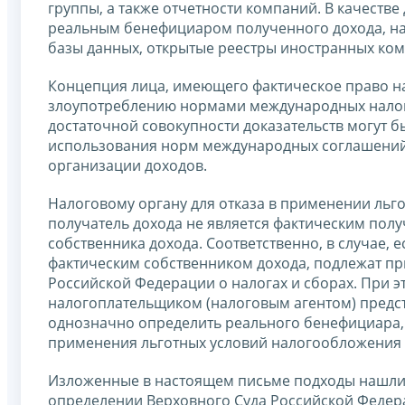
группы, а также отчетности компаний. В качестве
реальным бенефициаром полученного дохода, на
базы данных, открытые реестры иностранных ко
Концепция лица, имеющего фактическое право н
злоупотреблению нормами международных налого
достаточной совокупности доказательств могут 
использования норм международных соглашений
организации доходов.
Налоговому органу для отказа в применении льг
получатель дохода не является фактическим полу
собственника дохода. Соответственно, в случае, 
фактическим собственником дохода, подлежат п
Российской Федерации о налогах и сборах. При 
налогоплательщиком (налоговым агентом) предс
однозначно определить реального бенефициара
применения льготных условий налогообложения с
Изложенные в настоящем письме подходы нашли о
определении Верховного Суда Российской Федерац