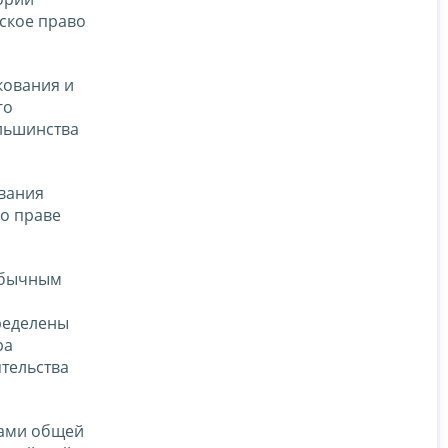
еское право
кования и
го
льшинства
вания
о праве
 обычным
пределены
ра
тельства
дами общей