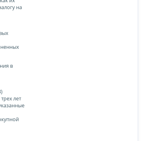
как их
налогу на
вых
очненных
ния в
)
трех лет
 указанные
вокупной