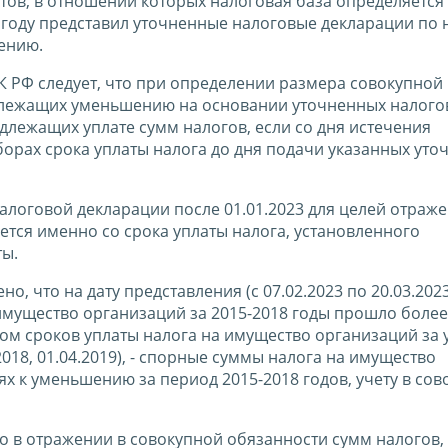
тов, в отношении которых налоговая база определяется 
 году представил уточненные налоговые декларации по 
шению.
НК РФ следует, что при определении размера совокупной
длежащих уменьшению на основании уточненных налого
лежащих уплате сумм налогов, если со дня истечения
борах срока уплаты налога до дня подачи указанных ут
логовой декларации после 01.01.2023 для целей отраже
тся именно со срока уплаты налога, установленного
ты.
, что на дату представления (с 07.02.2023 по 20.03.2023
мущество организаций за 2015-2018 годы прошло более 
вом сроков уплаты налога на имущество организаций за
.2018, 01.04.2019), - спорные суммы налога на имущество
х к уменьшению за период 2015-2018 годов, учету в со
о в отражении в совокупной обязанности сумм налогов,