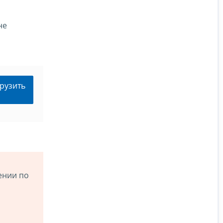
не
рузить
ении по