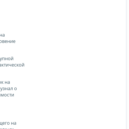
на
новение
купной
фактической
ок на
узнал о
имости
щего на