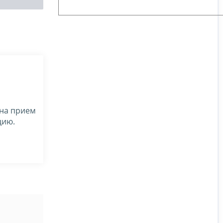
 на прием
цию.