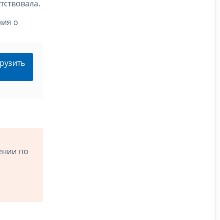
тствовала.
ния о
рузить
ении по