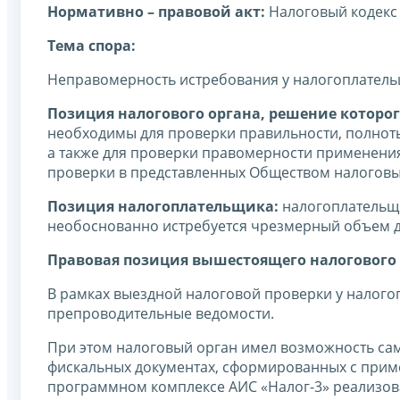
Нормативно – правовой акт:
Налоговый кодекс
Тема спора:
Неправомерность истребования у налогоплатель
Позиция налогового органа, решение которог
необходимы для проверки правильности, полноты
а также для проверки правомерности применения
проверки в представленных Обществом налоговых
Позиция налогоплательщика:
налогоплательщи
необоснованно истребуется чрезмерный объем д
Правовая позиция вышестоящего налогового 
В рамках выездной налоговой проверки у налого
препроводительные ведомости.
При этом налоговый орган имел возможность са
фискальных документах, сформированных с прим
программном комплексе АИС «Налог-3» реализов