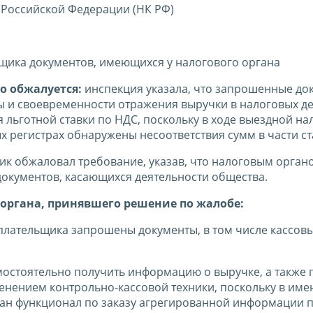
 Российской Федерации (НК РФ)
щика документов, имеющихся у налогового органа
о обжалуется:
инспекция указала, что запрошенные до
 и своевременности отражения выручки в налоговых де
 льготной ставки по НДС, поскольку в ходе выездной на
 регистрах обнаружены несоответствия сумм в части ст
к обжаловал требование, указав, что налоговым орган
окументов, касающихся деятельности общества.
органа, принявшего решение по жалобе:
плательщика запрошены документы, в том числе кассовы
мостоятельно получить информацию о выручке, а также
енением контрольно-кассовой техники, поскольку в им
ан функционал по заказу агрегированной информации 