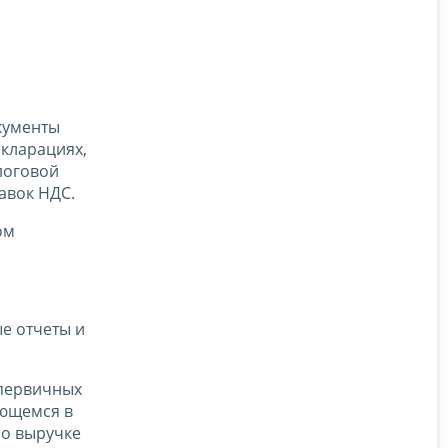
кументы
кларациях,
логовой
авок НДС.
ом
е отчеты и
 первичных
еющемся в
по выручке