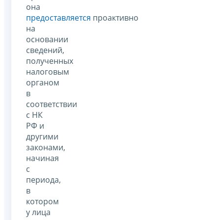
она
предоставляется
проактивно
на
основании
сведений,
полученных
налоговым
органом
в
соответствии
с НК
РФ и
другими
законами,
начиная
с
периода,
в
котором
у лица