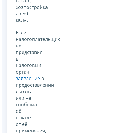
гараж,
хозпостройка
до 50
кв. м.
Если
налогоплательщик
не
представил
в
налоговый
орган
заявление
о
предоставлении
льготы
или не
сообщил
об
отказе
от её
применения,