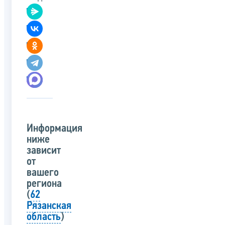
Информация
ниже
зависит
от
вашего
региона
(
62
Рязанская
область
)