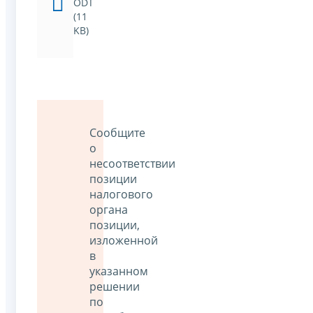
ODT
(11
KB)
Сообщите
о
несоответствии
позиции
налогового
органа
позиции,
изложенной
в
указанном
решении
по