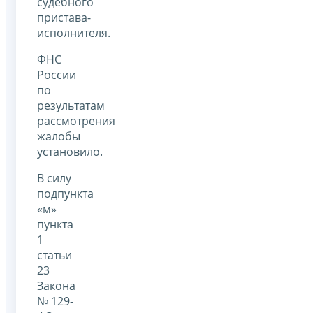
судебного
пристава-
исполнителя.
ФНС
России
по
результатам
рассмотрения
жалобы
установило.
В силу
подпункта
«м»
пункта
1
статьи
23
Закона
№ 129-