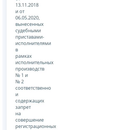
13.11.2018
и от
06.05.2020,
вынесенных
судебными
приставами-
исполнителями
в
рамках
исполнительных
производств
№ 1 и
№ 2
соответственно
и
содержащих
запрет
на
совершение
регистрационных