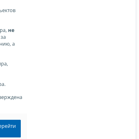
ъектов
ра,
не
 за
нию, а
ра,
ра.
тверждена
ерейти