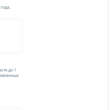
 года,
асте до 1
ановленных