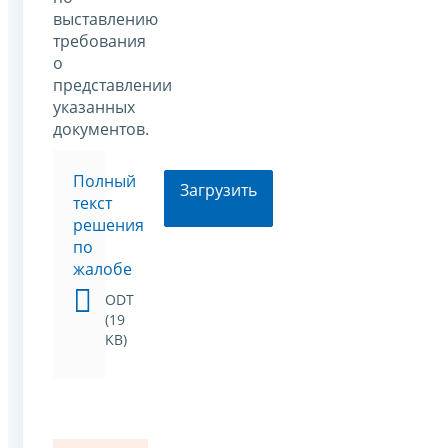
выставлению
требования
о
представлении
указанных
документов.
Полный
Загрузить
текст
решения
по
жалобе
ODT
(19
KB)