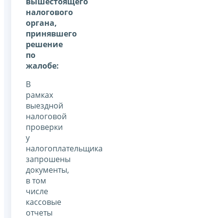
вышестоящего
налогового
органа,
принявшего
решение
по
жалобе:
В
рамках
выездной
налоговой
проверки
у
налогоплательщика
запрошены
документы,
в том
числе
кассовые
отчеты