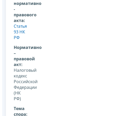
нормативно
-
правового
акта:
Статья
93 НК
РФ
Нормативно
–
правовой
акт:
Налоговый
кодекс
Российской
Федерации
(НК
РФ)
Тема
спора: