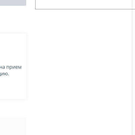
 на прием
цию.