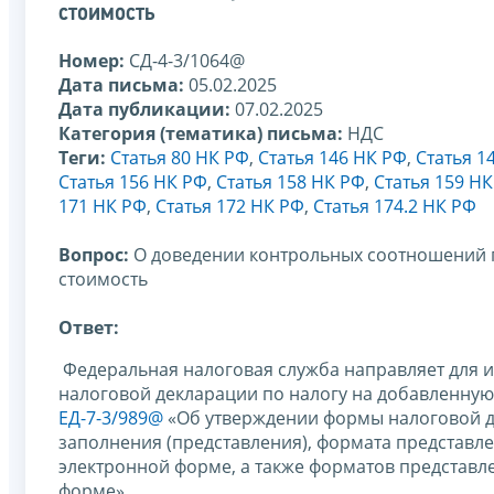
стоимость
Номер:
СД-4-3/1064@
Дата письма:
05.02.2025
Дата публикации:
07.02.2025
Категория (тематика) письма:
НДС
Теги:
Статья 80 НК РФ
,
Статья 146 НК РФ
,
Статья 1
Статья 156 НК РФ
,
Статья 158 НК РФ
,
Статья 159 Н
171 НК РФ
,
Статья 172 НК РФ
,
Статья 174.2 НК РФ
Вопрос:
О доведении контрольных соотношений п
стоимость
Ответ:
Федеральная налоговая служба направляет для 
налоговой декларации по налогу на добавленную
ЕД-7-3/989@
«Об утверждении формы налоговой де
заполнения (представления), формата представл
электронной форме, а также форматов представле
форме».