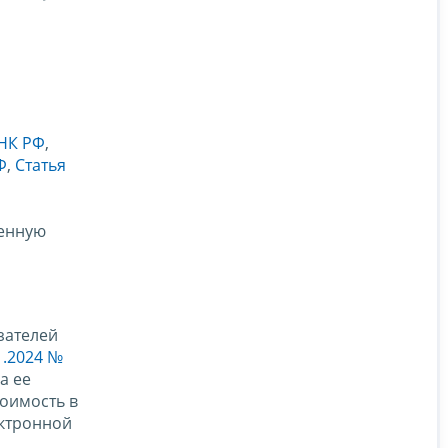
 НК РФ
,
Ф
,
Статья
ленную
зателей
1.2024 №
а ее
тоимость в
ектронной