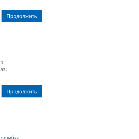
Продолжить
а!
аз.
Продолжить
 ошибка.