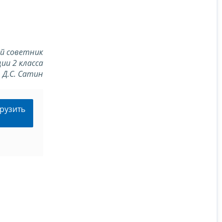
й советник
ии 2 класса
Д.С. Сатин
рузить