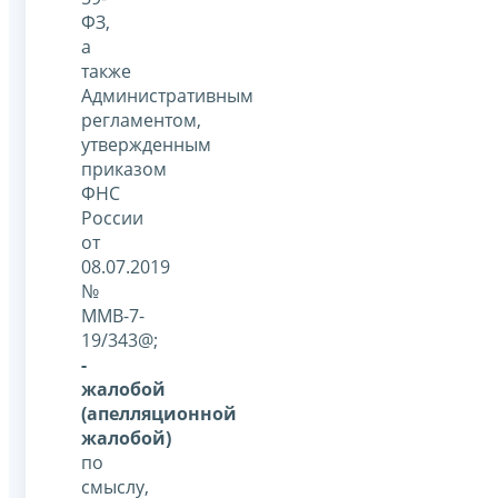
ФЗ,
а
также
Административным
регламентом,
утвержденным
приказом
ФНС
России
от
08.07.2019
№
ММВ-7-
19/343@;
-
жалобой
(апелляционной
жалобой)
по
смыслу,