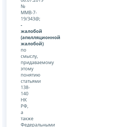
№
ММВ-7-
19/343@;
-
жалобой
(апелляционной
жалобой)
по
смыслу,
придаваемому
этому
понятию
статьями
138-
140
НК
РФ,
а
также
Федеральными