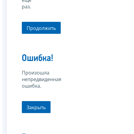
еще
раз.
Продолжить
Ошибка!
Произошла
непредвиденная
ошибка.
Закрыть