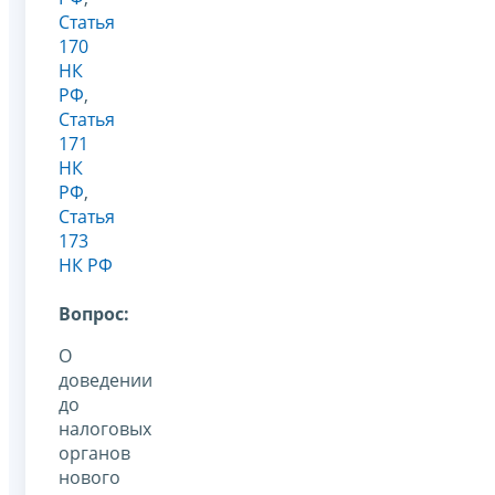
Статья
170
НК
РФ
,
Статья
171
НК
РФ
,
Статья
173
НК РФ
Вопрос:
О
доведении
до
налоговых
органов
нового