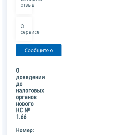
отзыв
О
сервисе
Сообщите о
неприменении
налоговым
органом
О
указанного
доведении
письма
до
налоговых
органов
нового
КС №
1.66
Номер: