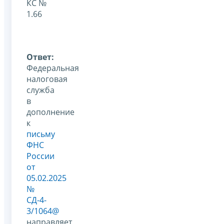
КС №
1.66
Ответ:
Федеральная
налоговая
служба
в
дополнение
к
письму
ФНС
России
от
05.02.2025
№
СД-4-
3/1064@
направляет