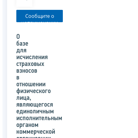
Сообщите о
неприменении
налоговым
органом
О
указанного
базе
письма
для
исчисления
страховых
взносов
в
отношении
физического
лица,
являющегося
единоличным
исполнительным
органом
коммерческой