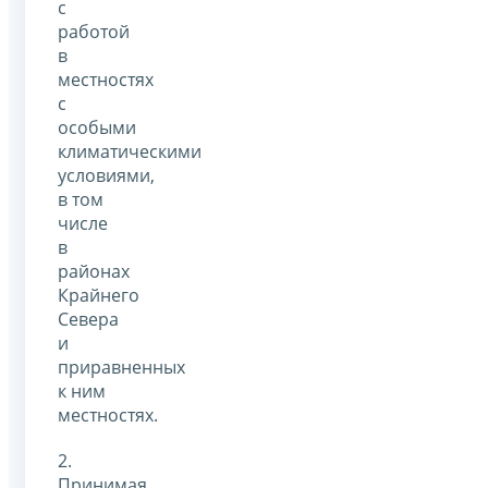
с
работой
в
местностях
с
особыми
климатическими
условиями,
в том
числе
в
районах
Крайнего
Севера
и
приравненных
к ним
местностях.
2.
Принимая