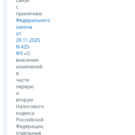
связи
с
принятием
Федерального
закона
от
28.11.2025
N 425-
ФЗ
«О
внесении
изменений
в
части
первую
и
вторую
Налогового
кодекса
Российской
Федерации,
отдельные