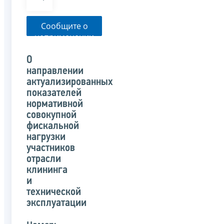
Сообщите о
неприменении
налоговым
органом
О
указанного
направлении
письма
актуализированных
показателей
нормативной
совокупной
фискальной
нагрузки
участников
отрасли
клининга
и
технической
эксплуатации