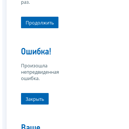
раз.
Продолжить
Ошибка!
Произошла
непредвиденная
ошибка.
Закрыть
Ваше