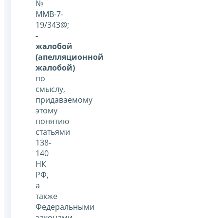
№
ММВ-7-
19/343@;
-
жалобой
(апелляционной
жалобой)
по
смыслу,
придаваемому
этому
понятию
статьями
138-
140
НК
РФ,
а
также
Федеральными
законами