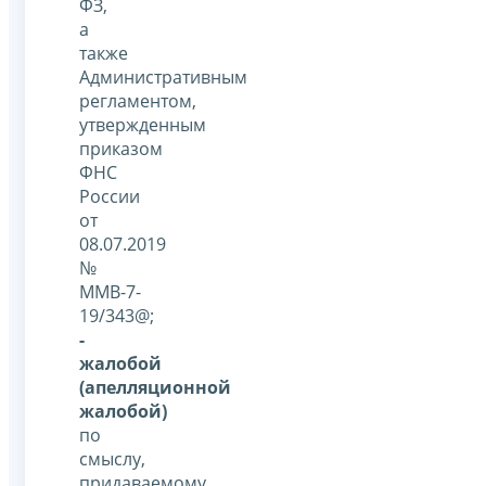
ФЗ,
а
также
Административным
регламентом,
утвержденным
приказом
ФНС
России
от
08.07.2019
№
ММВ-7-
19/343@;
-
жалобой
(апелляционной
жалобой)
по
смыслу,
придаваемому