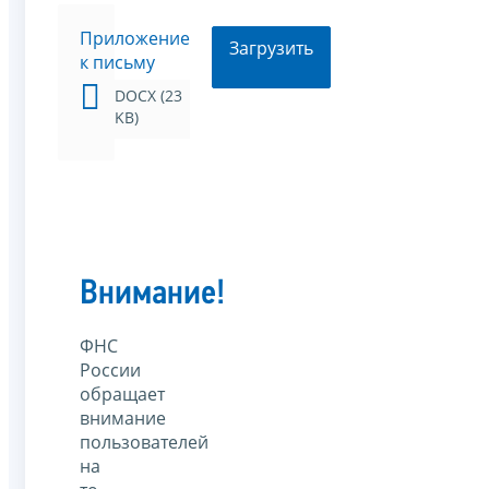
Приложение
Загрузить
к письму
DOCX (23
KB)
Внимание!
ФНС
России
обращает
внимание
пользователей
на