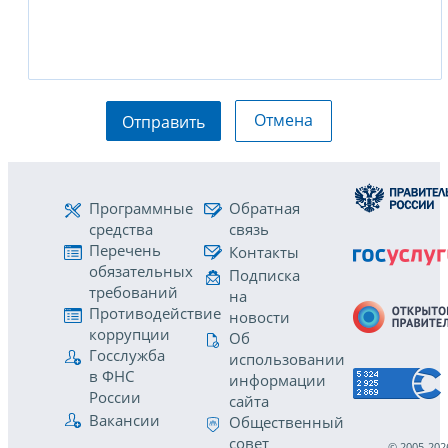
Отмена
Отправить
Программные
Обратная
средства
связь
Перечень
Контакты
обязательных
Подписка
требований
на
Противодействие
новости
коррупции
Об
Госслужба
использовании
в ФНС
информации
России
сайта
Вакансии
Общественный
совет
© 2005-202