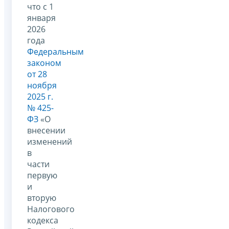
что с 1
января
2026
года
Федеральным
законом
от 28
ноября
2025 г.
№ 425-
ФЗ
«О
внесении
изменений
в
части
первую
и
вторую
Налогового
кодекса