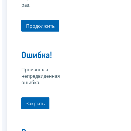
раз.
Продолжить
Ошибка!
Произошла
непредвиденная
ошибка.
Закрыть