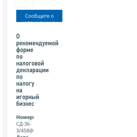
Сообщите о
неприменении
налоговым
органом
О
указанного
рекомендуемой
письма
форме
по
налоговой
декларации
по
налогу
на
игорный
бизнес
Номер:
СД-36-
3/458@