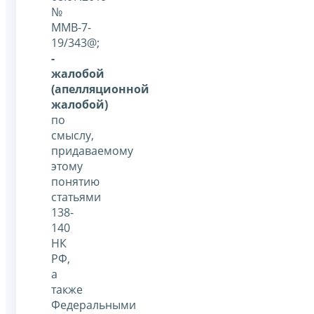
№
ММВ-7-
19/343@;
-
жалобой
(апелляционной
жалобой)
по
смыслу,
придаваемому
этому
понятию
статьями
138-
140
НК
РФ,
а
также
Федеральными