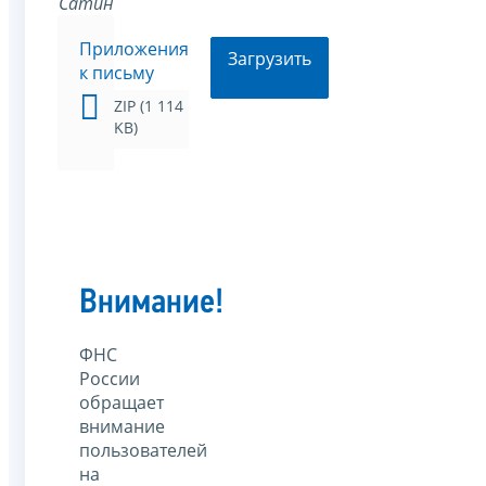
Сатин
Приложения
Загрузить
к письму
ZIP (1 114
KB)
Внимание!
ФНС
России
обращает
внимание
пользователей
на