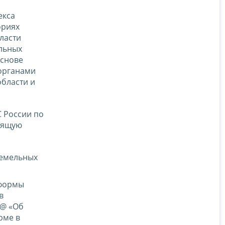
екса
ориях
ласти
ельных
основе
органами
бласти и
 России по
тоящую
земельных
 формы
в
3@ «Об
рме в