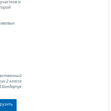
участков и
оторой
равовых
арственный
ии 2 класса
Л.Бондарчук
рузить