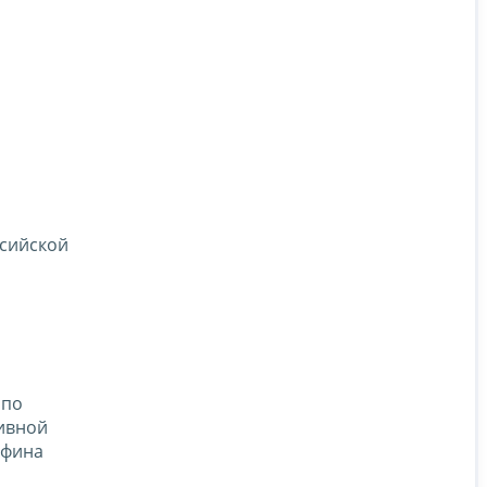
ссийской
 по
ивной
нфина