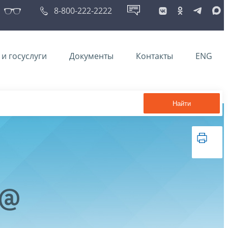
8-800-222-2222
и госуслуги
Документы
Контакты
ENG
Найти
3@