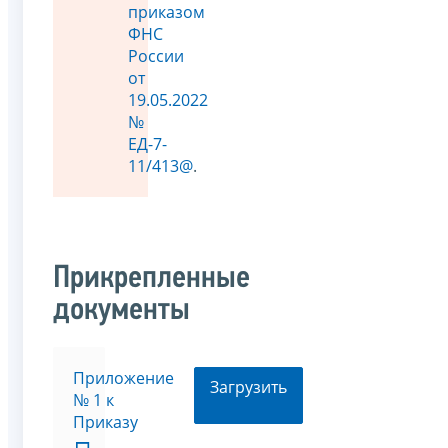
приказом
ФНС
России
от
19.05.2022
№
ЕД-7-
11/413@
.
Прикрепленные
документы
Приложение
Загрузить
№ 1 к
Приказу