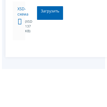
XSD-
Загрузить
схема
(XSD
137
KB)