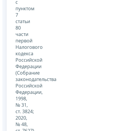
с
пунктом
7
статьи
80
части
первой
Налогового
кодекса
Российской
Федерации
(Собрание
законодательства
Российской
Федерации,
1998,
№ 31,
ст. 3824;
2020,
№ 48,
ст. 7627),