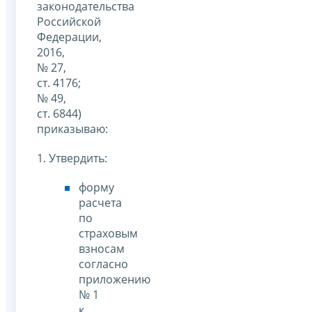
законодательства
Российской
Федерации,
2016,
№ 27,
ст. 4176;
№ 49,
ст. 6844)
приказываю:
1. Утвердить:
форму
расчета
по
страховым
взносам
согласно
приложению
№ 1
к