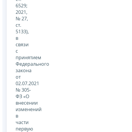
6529;
2021,
№ 27,
ст.
5133),
в
связи
с
принятием
Федерального
закона
от
02.07.2021
№ 305-
ФЗ «О
внесении
изменений
в
части
первую