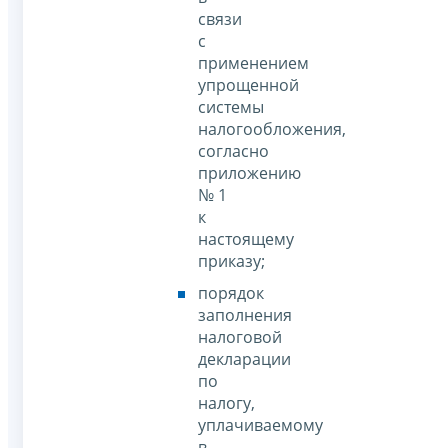
связи
с
применением
упрощенной
системы
налогообложения,
согласно
приложению
№ 1
к
настоящему
приказу;
порядок
заполнения
налоговой
декларации
по
налогу,
уплачиваемому
в