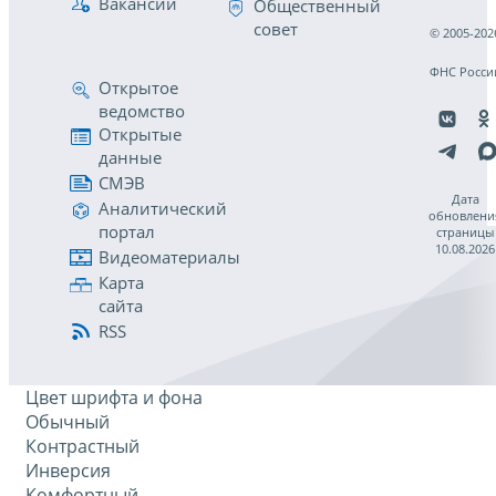
Вакансии
Общественный
совет
© 2005-202
ФНС Росси
Открытое
ведомство
Открытые
данные
СМЭВ
Дата
Аналитический
обновлени
портал
страницы
10.08.2026
Видеоматериалы
Карта
сайта
RSS
Цвет шрифта и фона
Обычный
Контрастный
Инверсия
Комфортный