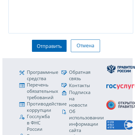
Отмена
Отправить
Программные
Обратная
средства
связь
Перечень
Контакты
обязательных
Подписка
требований
на
Противодействие
новости
коррупции
Об
Госслужба
использовании
в ФНС
информации
России
сайта