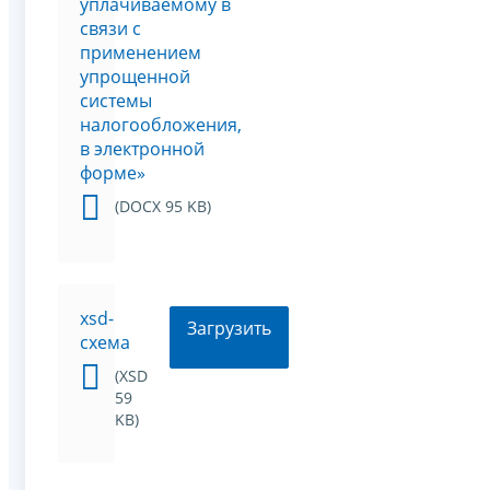
уплачиваемому в
связи с
применением
упрощенной
системы
налогообложения,
в электронной
форме»
(DOCX 95 KB)
xsd-
Загрузить
схема
(XSD
59
KB)