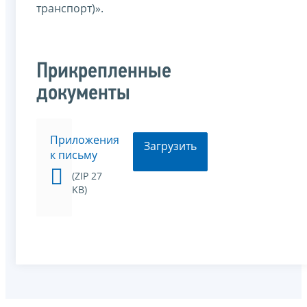
транспорт)».
Прикрепленные
документы
Приложения
Загрузить
к письму
(ZIP 27
KB)