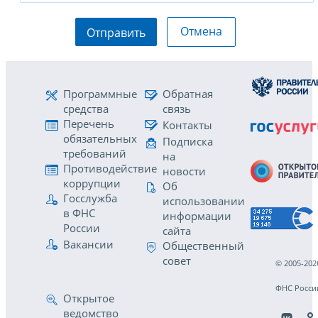
Отмена
Отправить
Программные
Обратная
средства
связь
Перечень
Контакты
обязательных
Подписка
требований
на
Противодействие
новости
коррупции
Об
Госслужба
использовании
в ФНС
информации
России
сайта
Вакансии
Общественный
совет
© 2005-202
ФНС Росси
Открытое
ведомство