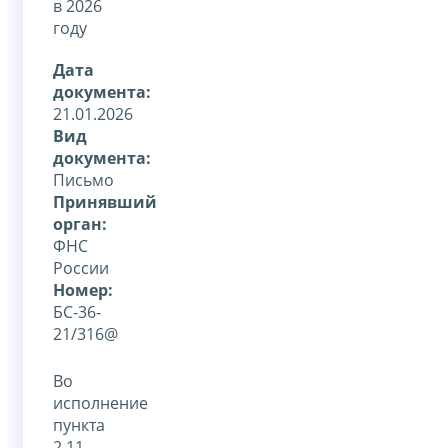
в 2026
году
Дата
документа:
21.01.2026
Вид
документа:
Письмо
Принявший
орган:
ФНС
России
Номер:
БС-36-
21/316@
Во
исполнение
пункта
2.11