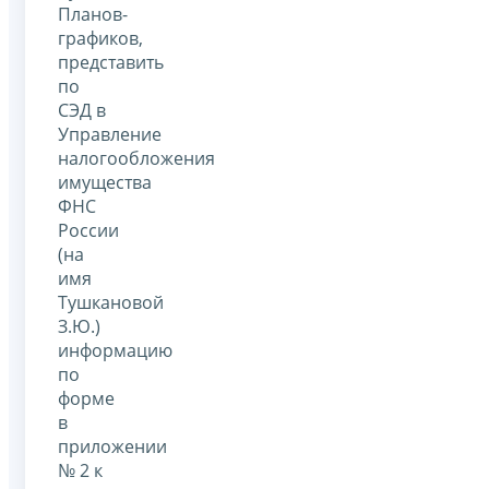
Планов-
графиков,
представить
по
СЭД в
Управление
налогообложения
имущества
ФНС
России
(на
имя
Тушкановой
З.Ю.)
информацию
по
форме
в
приложении
№ 2 к