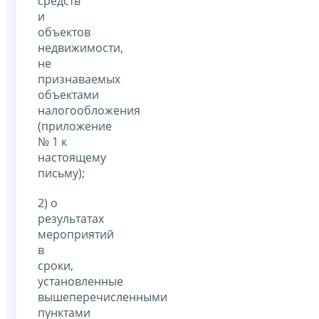
средств
и
объектов
недвижимости,
не
признаваемых
объектами
налогообложения
(приложение
№ 1 к
настоящему
письму);
2) о
результатах
мероприятий
в
сроки,
установленные
вышеперечисленными
пунктами