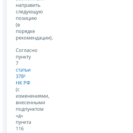
направить
следующую
позицию
(в
порядке
рекомендации).
Согласно
пункту
7
статьи
378²
НК РФ
(с
изменениями,
внесенными
подпунктом
«д»
пункта
116