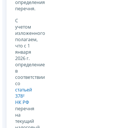
определения
перечня.
С
учетом
изложенного
полагаем,
что с 1
января
2026 г.
определение
в
соответствии
со
статьей
378²
НК РФ
перечня
на
текущий
налоговый