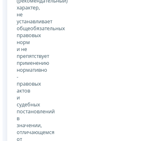
(рекомендательный)
характер,
не
устанавливает
общеобязательных
правовых
норм
и не
препятствует
применению
нормативно
-
правовых
актов
и
судебных
постановлений
в
значении,
отличающемся
от