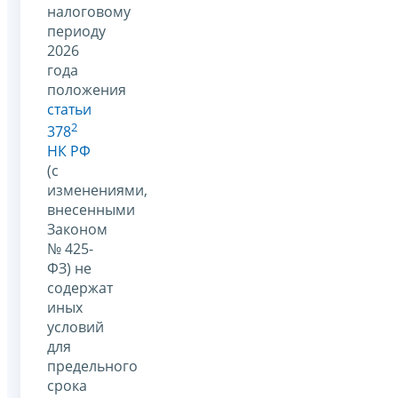
налоговому
периоду
2026
года
положения
статьи
2
378
НК РФ
(с
изменениями,
внесенными
Законом
№ 425-
ФЗ) не
содержат
иных
условий
для
предельного
срока