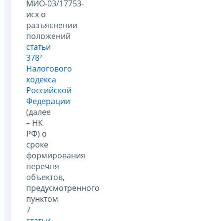
МИО-03/17753-
исх о
разъяснении
положений
статьи
378²
Налогового
кодекса
Российской
Федерации
(далее
– НК
РФ) о
сроке
формирования
перечня
объектов,
предусмотренного
пунктом
7
статьи