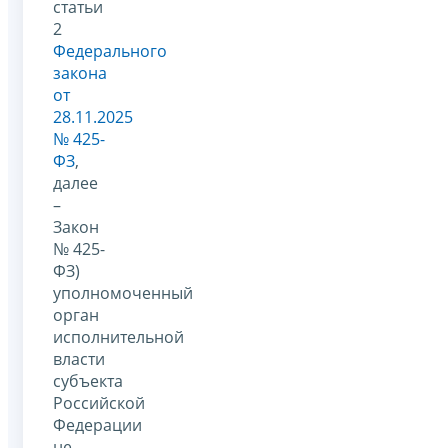
статьи
2
Федерального
закона
от
28.11.2025
№ 425-
ФЗ
,
далее
–
Закон
№ 425-
ФЗ)
уполномоченный
орган
исполнительной
власти
субъекта
Российской
Федерации
не