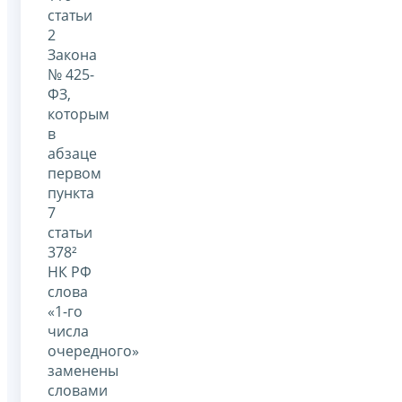
статьи
2
Закона
№ 425-
ФЗ,
которым
в
абзаце
первом
пункта
7
статьи
378²
НК РФ
слова
«1-го
числа
очередного»
заменены
словами