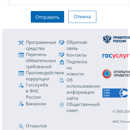
Отмена
Отправить
Программные
Обратная
средства
связь
Перечень
Контакты
обязательных
Подписка
требований
на
Противодействие
новости
коррупции
Об
Госслужба
использовании
в ФНС
информации
России
сайта
Вакансии
Общественный
совет
© 2005-202
ФНС Росси
Открытое