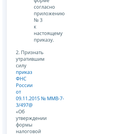
форме
согласно
приложению
№ 3
к
настоящему
приказу.
2. Признать
утратившим
силу
приказ
ФНС
России
от
09.11.2015 № ММВ-7-
3/497@
«Об
утверждении
формы
налоговой