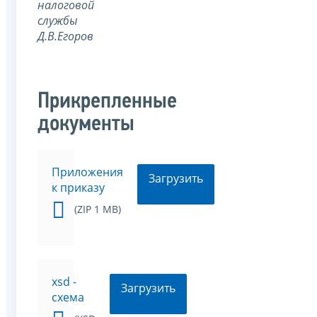
налоговой
службы
Д.В.Егоров
Прикрепленные
документы
Приложения
Загрузить
к приказу
(ZIP 1 MB)
xsd -
Загрузить
схема