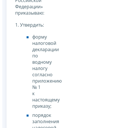
Российской
Федерации»
приказываю:
1. Утвердить:
форму
налоговой
декларации
по
водному
налогу
согласно
приложению
№ 1
к
настоящему
приказу;
порядок
заполнения
налоговой