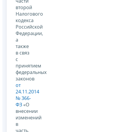
части
второй
Налогового
кодекса
Российской
Федерации,
а
также
в связ
с
принятием
федеральных
законов
от
24.11.2014
№ 366-
ФЗ
«О
внесении
изменений
в
часть