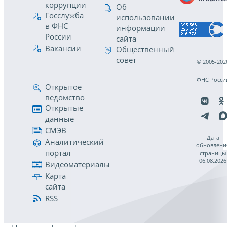
коррупции
Об
Госслужба
использовании
в ФНС
информации
России
сайта
Вакансии
Общественный
совет
© 2005-202
ФНС Росси
Открытое
ведомство
Открытые
данные
СМЭВ
Дата
Аналитический
обновлени
портал
страницы
06.08.2026
Видеоматериалы
Карта
сайта
RSS