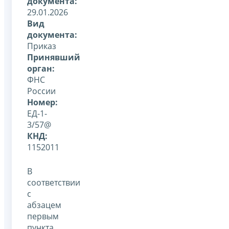
документа:
29.01.2026
Вид
документа:
Приказ
Принявший
орган:
ФНС
России
Номер:
ЕД-1-
3/57@
КНД:
1152011
В
соответствии
с
абзацем
первым
пункта