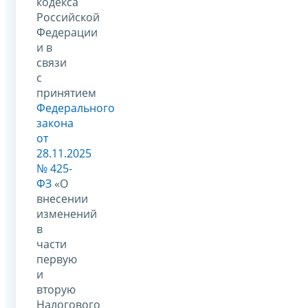
кодекса
Российской
Федерации
и в
связи
с
принятием
Федерального
закона
от
28.11.2025
№ 425-
ФЗ
«О
внесении
изменений
в
части
первую
и
вторую
Налогового