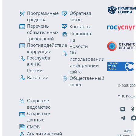
Программные
Обратная
средства
связь
Перечень
Контакты
обязательных
Подписка
требований
на
Противодействие
новости
коррупции
Об
Госслужба
использовании
в ФНС
информации
России
сайта
Вакансии
Общественный
совет
© 2005-202
ФНС Росси
Открытое
ведомство
Открытые
данные
СМЭВ
Дата
Аналитический
обновлени