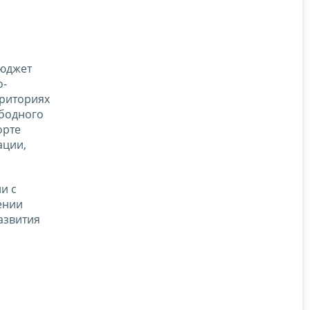
бюджет
о-
рриториях
ободного
орте
ации,
и с
ении
азвития