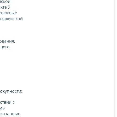
нской
кте 9
денежные
ахалинской
ования,
бщего
вокупности:
ствии с
ммы
указанных