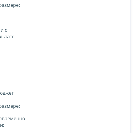
 размере:
и с
льтате
бюджет
 размере:
новременно
и;