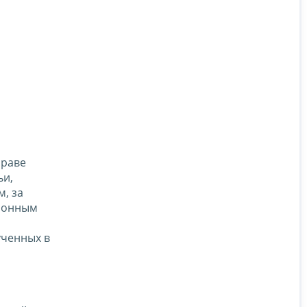
праве
ьи,
, за
ционным
ученных в