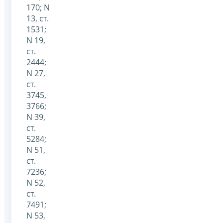
170; N
13, ст.
1531;
N 19,
ст.
2444;
N 27,
ст.
3745,
3766;
N 39,
ст.
5284;
N 51,
ст.
7236;
N 52,
ст.
7491;
N 53,