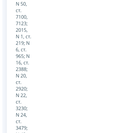
N 50,
ст.
7100,
7123;
2015,
N 1, ст.
219; N
6, ст.
965; N
16, ст.
2388;
N 20,
ст.
2920;
N 22,
ст.
3230;
N 24,
ст.
3479;