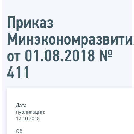
Приказ
Минэкономразвити
от 01.08.2018 №
411
Дата
публикации:
12.10.2018
Об