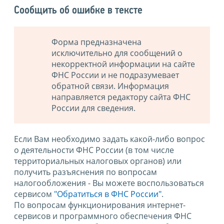
Сообщить об ошибке в тексте
Форма предназначена
исключительно для сообщений о
некорректной информации на сайте
ФНС России и не подразумевает
обратной связи. Информация
направляется редактору сайта ФНС
России для сведения.
Если Вам необходимо задать какой-либо вопрос
о деятельности ФНС России (в том числе
территориальных налоговых органов) или
получить разъяснения по вопросам
налогообложения - Вы можете воспользоваться
сервисом
"Обратиться в ФНС России"
.
По вопросам функционирования интернет-
сервисов и программного обеспечения ФНС