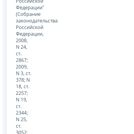
Российской
Федерации"
(Собрание
законодательства
Российской
Федерации,
2008,
N 24,
ст.
2867;
2009,
N 3, ст.
378; N
18, ст.
2257;
N 19,
ст.
2344;
N 25,
ст.
3052;