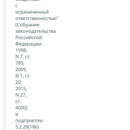
с
ограниченной
ответственностью"
(Собрание
законодательства
Российской
Федерации,
1998,
N 7, ст.
785;
2009,
N 1, ст.
20;
2015,
N 27,
ст.
4000)
и
подпунктом
5.2.28(186)