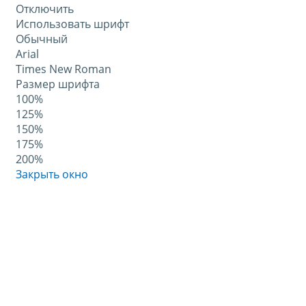
Отключить
Использовать шрифт
Обычный
Arial
Times New Roman
Размер шрифта
100%
125%
150%
175%
200%
Закрыть окно