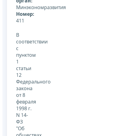
орган:
Минэкономразвития
Номер:
411
В
соответствии
с
пунктом
1
статьи
12
Федерального
закона
от 8
февраля
1998 г.
N 14-
ФЗ
"Об
обществах