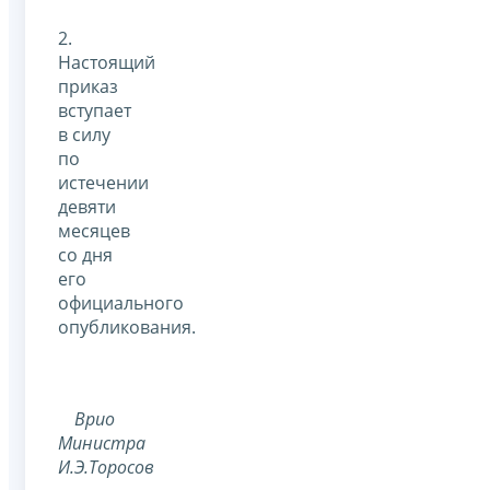
2.
Настоящий
приказ
вступает
в силу
по
истечении
девяти
месяцев
со дня
его
официального
опубликования.
Врио
Министра
И.Э.Торосов