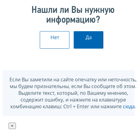
Нашли ли Вы нужную
информацию?
Нет
Да
Если Вы заметили на сайте опечатку или неточность,
мы будем признательны, если Вы сообщите об этом.
Выделите текст, который, по Вашему мнению,
содержит ошибку, и нажмите на клавиатуре
комбинацию клавиш: Ctrl + Enter или нажмите
сюда
.
×