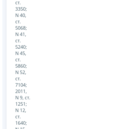
ст.
3350;
N 40,
ст.
5068;
N 41,
ст.
5240;
N 45,
ст.
5860;
N 52,
ст.
7104;
2011,
N 9, ст.
1251;
N 12,
ст.
1640;